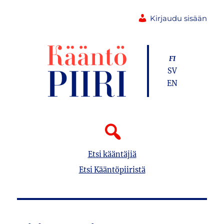
Kirjaudu sisään
FI
SV
EN
Etsi kääntäjiä
Etsi Kääntöpiiristä