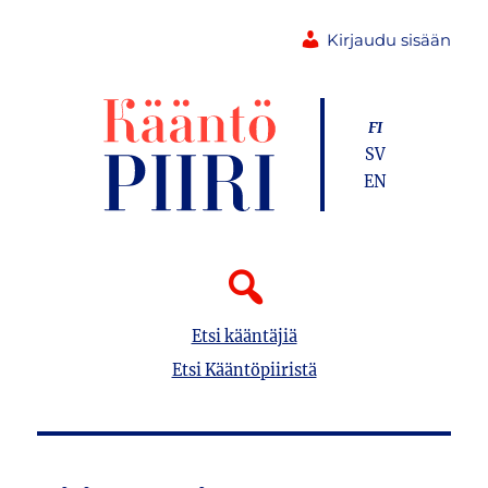
Kirjaudu sisään
FI
SV
EN
Etsi kääntäjiä
Etsi Kääntöpiiristä