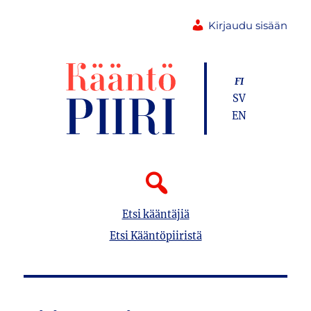
Kirjaudu sisään
FI
SV
EN
Etsi kääntäjiä
Etsi Kääntöpiiristä