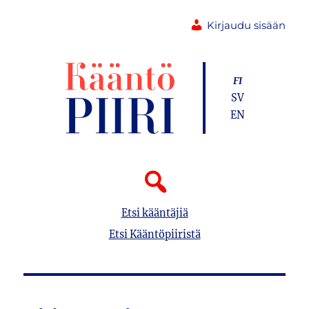
Kirjaudu sisään
FI
SV
EN
Etsi kääntäjiä
Etsi Kääntöpiiristä