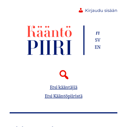
Kirjaudu sisään
FI
SV
EN
Etsi kääntäjiä
Etsi Kääntöpiiristä