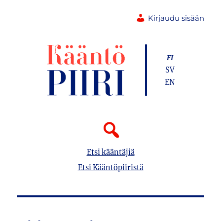
Kirjaudu sisään
FI
SV
EN
Etsi kääntäjiä
Etsi Kääntöpiiristä