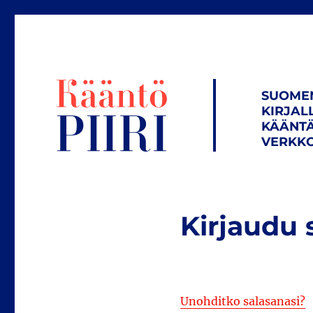
SUOME
KIRJAL
KÄÄNTÄ
VERKKO
Kirjaudu 
Unohditko salasanasi?