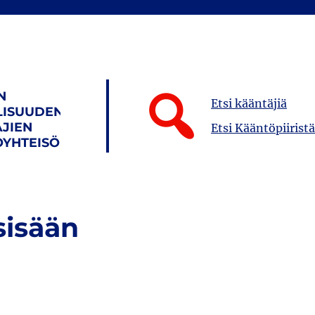
N
Etsi kääntäjiä
LISUUDEN
JIEN
Etsi Kääntöpiiristä
YHTEISÖ
sisään