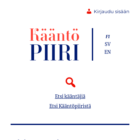
Kirjaudu sisään
FI
SV
EN
Etsi kääntäjiä
Etsi Kääntöpiiristä