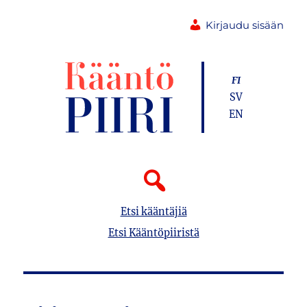
Kirjaudu sisään
FI
SV
EN
Etsi kääntäjiä
Etsi Kääntöpiiristä