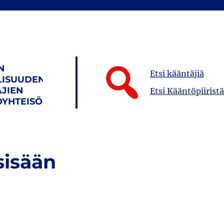
N
Etsi kääntäjiä
LISUUDEN
JIEN
Etsi Kääntöpiiristä
YHTEISÖ
sisään