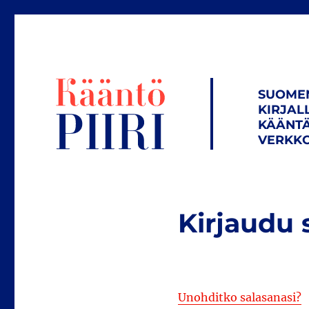
SUOME
KIRJAL
KÄÄNTÄ
VERKKO
Kirjaudu 
Unohditko salasanasi?