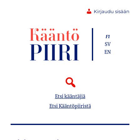
Kirjaudu sisään
FI
SV
EN
Etsi kääntäjiä
Etsi Kääntöpiiristä