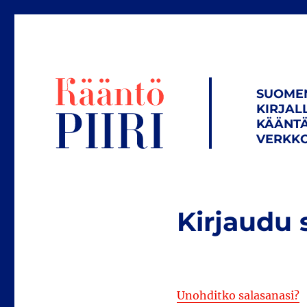
SUOME
KIRJAL
KÄÄNTÄ
VERKKO
Kirjaudu 
Unohditko salasanasi?