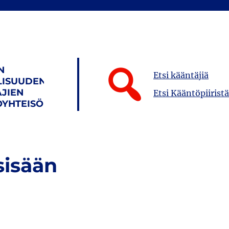
N
Etsi kääntäjiä
LISUUDEN
JIEN
Etsi Kääntöpiiristä
YHTEISÖ
sisään