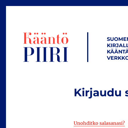
SUOME
KIRJAL
KÄÄNTÄ
VERKKO
Kirjaudu 
Unohditko salasanasi?