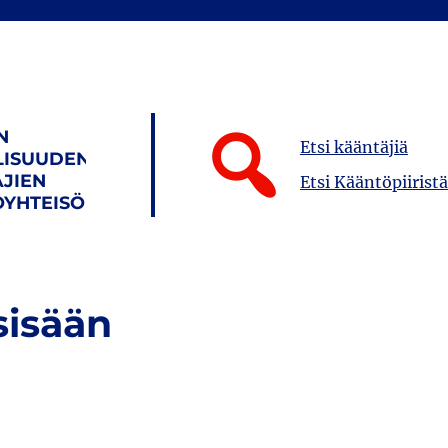
N
Etsi kääntäjiä
LISUUDEN
JIEN
Etsi Kääntöpiiristä
YHTEISÖ
sisään