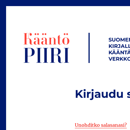
SUOME
KIRJAL
KÄÄNTÄ
VERKKO
Kirjaudu 
Unohditko salasanasi?