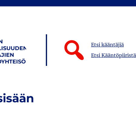
N
Etsi kääntäjiä
LISUUDEN
JIEN
Etsi Kääntöpiiristä
YHTEISÖ
sisään