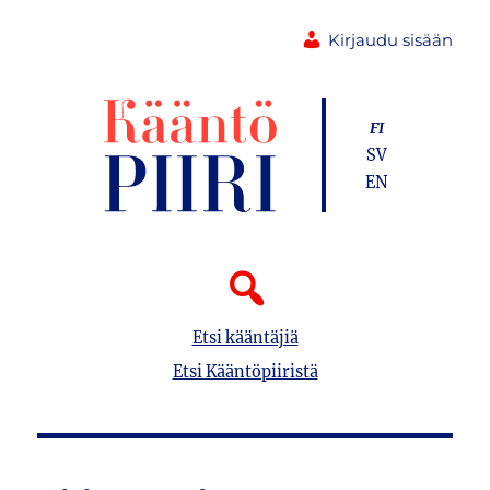
Kirjaudu sisään
FI
SV
EN
Etsi kääntäjiä
Etsi Kääntöpiiristä