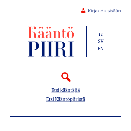
Kirjaudu sisään
FI
SV
EN
Etsi kääntäjiä
Etsi Kääntöpiiristä