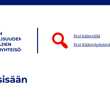
N
Etsi kääntäjiä
LISUUDEN
JIEN
Etsi Kääntöpiiristä
YHTEISÖ
sisään