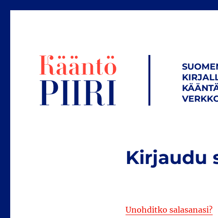
SUOME
KIRJAL
KÄÄNTÄ
VERKKO
Kirjaudu 
Unohditko salasanasi?