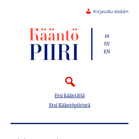
Kirjaudu sisään
FI
SV
EN
Etsi kääntäjiä
Etsi Kääntöpiiristä