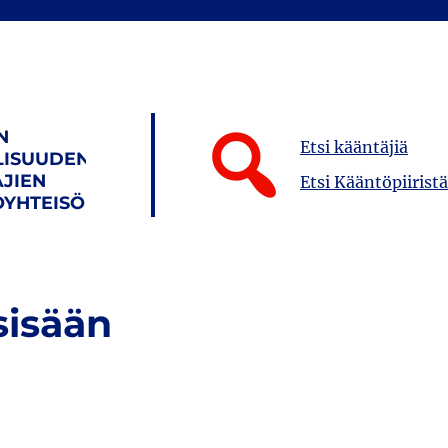
N
Etsi kääntäjiä
LISUUDEN
JIEN
Etsi Kääntöpiiristä
YHTEISÖ
sisään