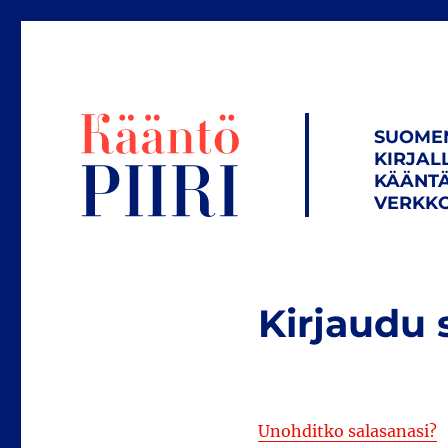
SUOME
KIRJAL
KÄÄNTÄ
VERKKO
Kirjaudu 
Unohditko salasanasi?