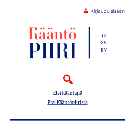
Kirjaudu sisään
FI
SV
EN
Etsi kääntäjiä
Etsi Kääntöpiiristä