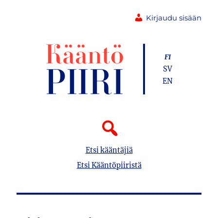
Kirjaudu sisään
FI
SV
EN
Etsi kääntäjiä
Etsi Kääntöpiiristä