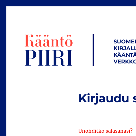
SUOME
KIRJAL
KÄÄNTÄ
VERKKO
Kirjaudu 
Unohditko salasanasi?