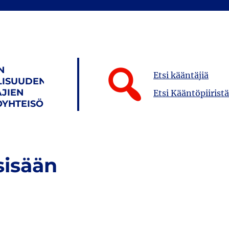
N
Etsi kääntäjiä
LISUUDEN
JIEN
Etsi Kääntöpiiristä
YHTEISÖ
sisään