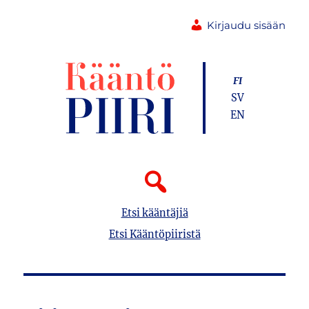
Kirjaudu sisään
FI
SV
EN
Etsi kääntäjiä
Etsi Kääntöpiiristä