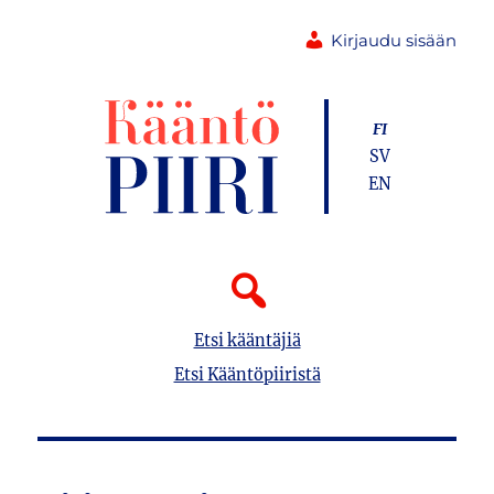
Kirjaudu sisään
FI
SV
EN
Etsi kääntäjiä
Etsi Kääntöpiiristä