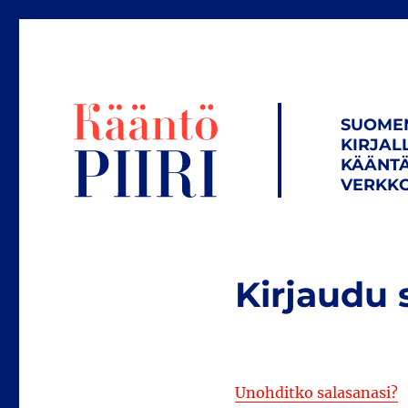
SUOME
KIRJAL
KÄÄNTÄ
VERKKO
Kirjaudu 
Unohditko salasanasi?