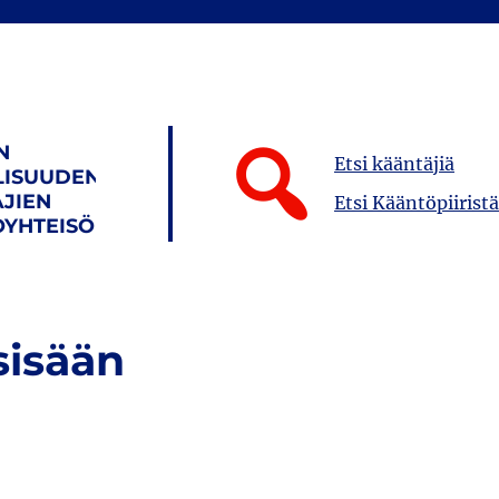
N
Etsi kääntäjiä
LISUUDEN
JIEN
Etsi Kääntöpiiristä
YHTEISÖ
sisään