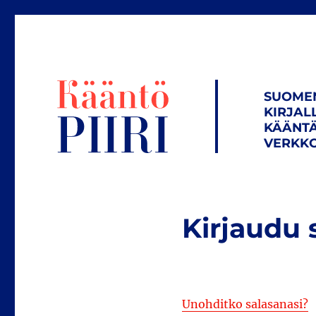
SUOME
KIRJAL
KÄÄNTÄ
VERKKO
Kirjaudu 
Unohditko salasanasi?