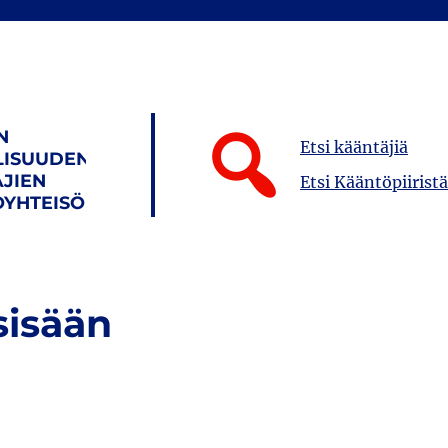
N
Etsi kääntäjiä
LISUUDEN
JIEN
Etsi Kääntöpiiristä
YHTEISÖ
sisään