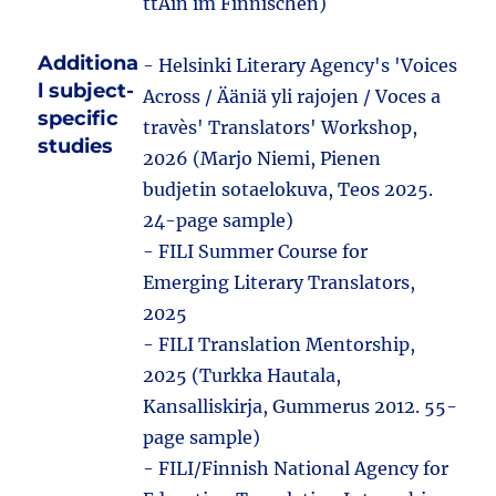
ttAin im Finnischen)
Additiona
- Helsinki Literary Agency's 'Voices
l subject-
Across / Ääniä yli rajojen / Voces a
specific
travès' Translators' Workshop,
studies
2026 (Marjo Niemi, Pienen
budjetin sotaelokuva, Teos 2025.
24-page sample)
- FILI Summer Course for
Emerging Literary Translators,
2025
- FILI Translation Mentorship,
2025 (Turkka Hautala,
Kansalliskirja, Gummerus 2012. 55-
page sample)
- FILI/Finnish National Agency for