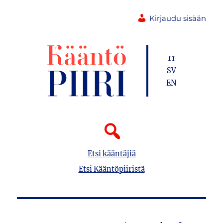
Kirjaudu sisään
FI
SV
EN
Etsi kääntäjiä
Etsi Kääntöpiiristä