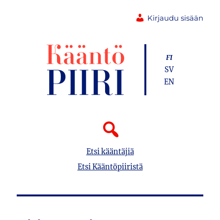
Kirjaudu sisään
FI
SV
EN
Etsi kääntäjiä
Etsi Kääntöpiiristä