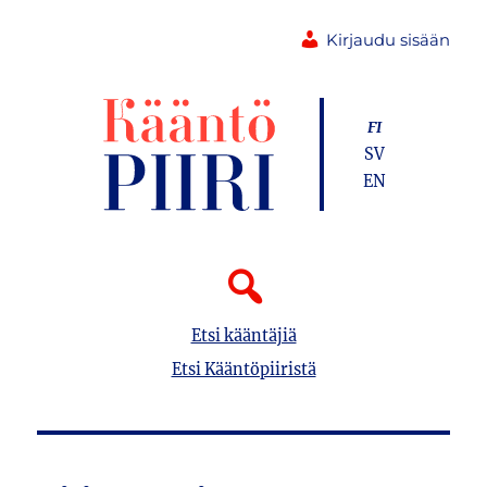
Kirjaudu sisään
FI
SV
EN
Etsi kääntäjiä
Etsi Kääntöpiiristä