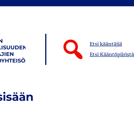
N
Etsi kääntäjiä
LISUUDEN
JIEN
Etsi Kääntöpiiristä
YHTEISÖ
sisään