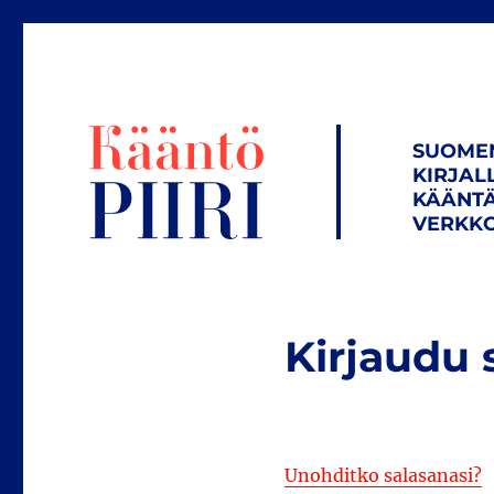
SUOME
KIRJAL
KÄÄNTÄ
VERKKO
Kirjaudu 
Unohditko salasanasi?