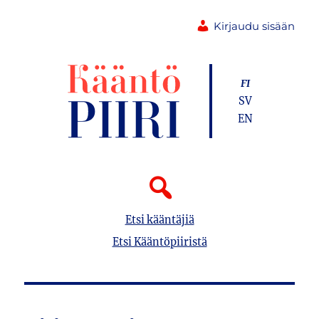
Kirjaudu sisään
FI
SV
EN
Etsi kääntäjiä
Etsi Kääntöpiiristä