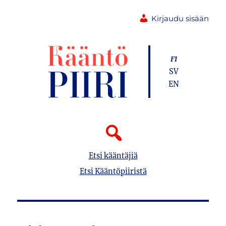
Kirjaudu sisään
FI
SV
EN
Etsi kääntäjiä
Etsi Kääntöpiiristä