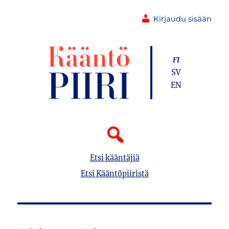
Kirjaudu sisään
FI
SV
EN
Etsi kääntäjiä
Etsi Kääntöpiiristä