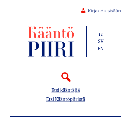
Kirjaudu sisään
FI
SV
EN
Etsi kääntäjiä
Etsi Kääntöpiiristä