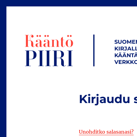
SUOME
KIRJAL
KÄÄNTÄ
VERKKO
Kirjaudu 
Unohditko salasanasi?