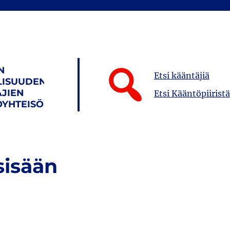
N
Etsi kääntäjiä
LISUUDEN
JIEN
Etsi Kääntöpiiristä
YHTEISÖ
sisään