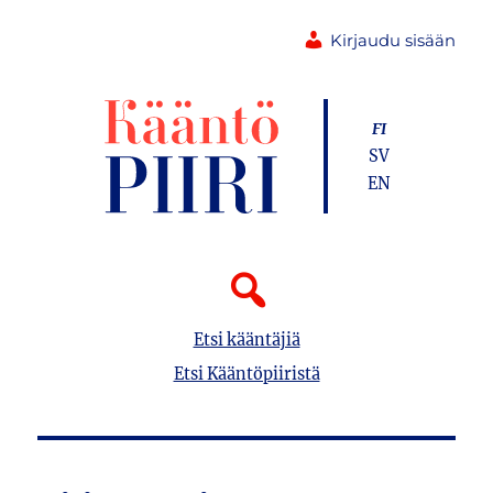
Kirjaudu sisään
FI
SV
EN
Etsi kääntäjiä
Etsi Kääntöpiiristä