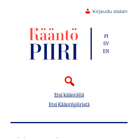
Kirjaudu sisään
FI
SV
EN
Etsi kääntäjiä
Etsi Kääntöpiiristä