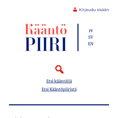
Kirjaudu sisään
FI
SV
EN
Etsi kääntäjiä
Etsi Kääntöpiiristä