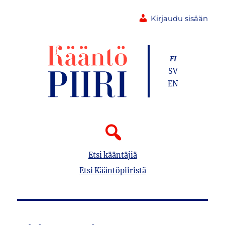
Kirjaudu sisään
FI
SV
EN
Etsi kääntäjiä
Etsi Kääntöpiiristä