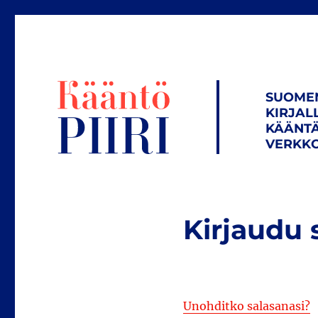
SUOME
KIRJAL
KÄÄNTÄ
VERKKO
Kirjaudu 
Unohditko salasanasi?