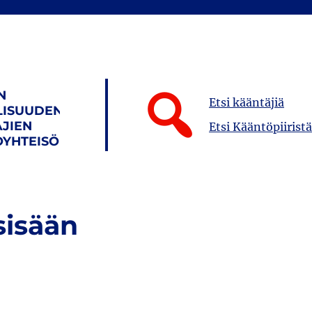
N
Etsi kääntäjiä
LISUUDEN
JIEN
Etsi Kääntöpiiristä
YHTEISÖ
sisään