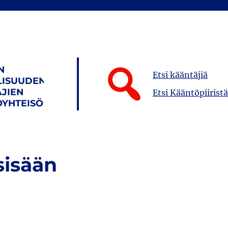
N
Etsi kääntäjiä
LISUUDEN
JIEN
Etsi Kääntöpiiristä
YHTEISÖ
sisään