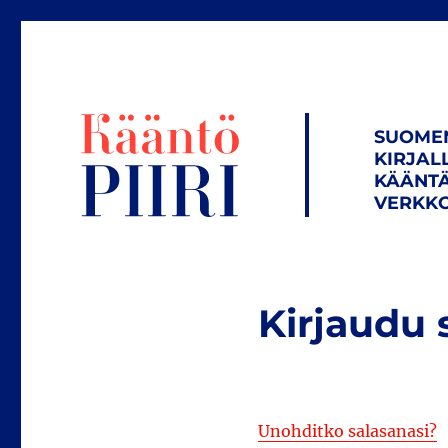
SUOME
KIRJAL
KÄÄNTÄ
VERKKO
Kirjaudu 
Unohditko salasanasi?