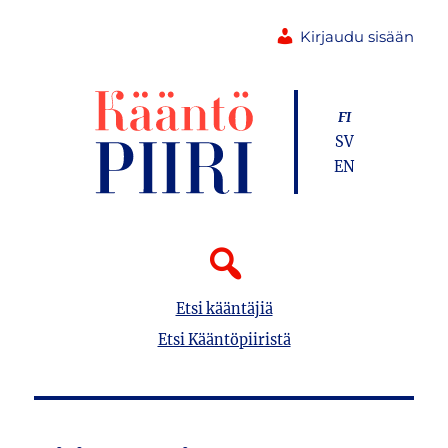
Kirjaudu sisään
FI
SV
EN
Etsi kääntäjiä
Etsi Kääntöpiiristä