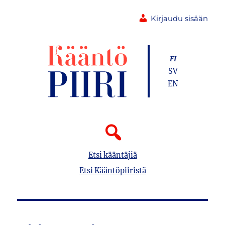
Kirjaudu sisään
FI
SV
EN
Etsi kääntäjiä
Etsi Kääntöpiiristä