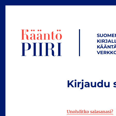
SUOME
KIRJAL
KÄÄNTÄ
VERKKO
Kirjaudu 
Unohditko salasanasi?