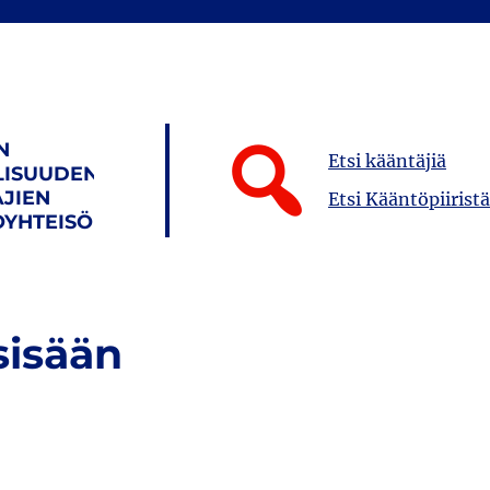
N
Etsi kääntäjiä
LISUUDEN
JIEN
Etsi Kääntöpiiristä
YHTEISÖ
sisään