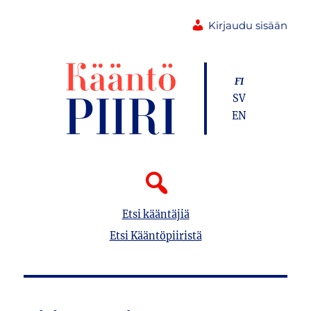
Kirjaudu sisään
FI
SV
EN
Etsi kääntäjiä
Etsi Kääntöpiiristä