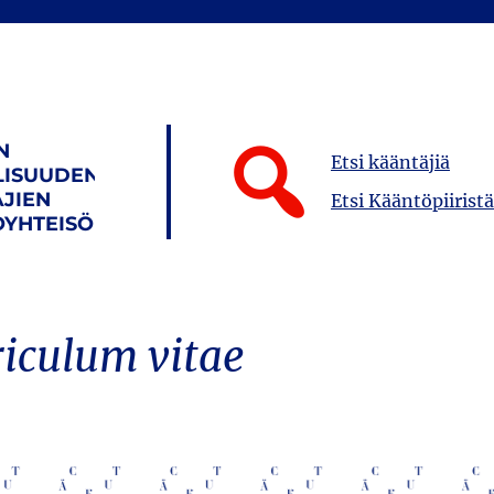
N
Etsi kääntäjiä
LISUUDEN
JIEN
Etsi Kääntöpiiristä
YHTEISÖ