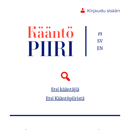
Kirjaudu sisään
FI
SV
EN
Etsi kääntäjiä
Etsi Kääntöpiiristä