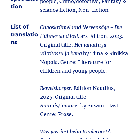
people, Crime/detective, Fantasy &
tion
science fiction, Non-fiction
List of
Chaoskrümel und Nervensäge - Die
translatio
Hühner sind los!
. ars Edition, 2023.
ns
Original title:
Heinähattu ja
Vilttitossu ja kana
by Tiina & Sinikka
Nopola. Genre: Literature for
children and young people.
Beweiskörper
. Edition Nautilus,
2025. Original title:
Ruumis/huoneet
by Susann Hast.
Genre: Prose.
Was passiert beim Kinderarzt?
.