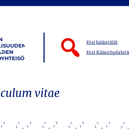
N
Etsi kääntäjiä
LISUUDEN
JIEN
Etsi Kääntöpiiristä
YHTEISÖ