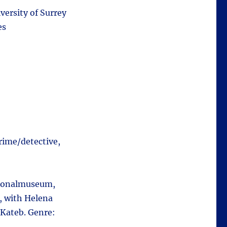
versity of Surrey
es
Crime/detective,
ationalmuseum,
, with Helena
 Kateb. Genre: