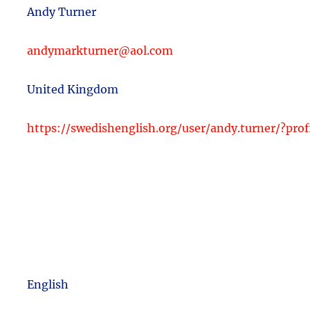
Andy Turner
andymarkturner@aol.com
United Kingdom
https://swedishenglish.org/user/andy.turner/?pro
English