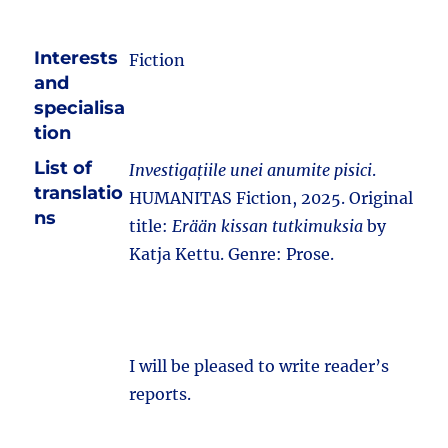
Interests
Fiction
and
specialisa
tion
List of
Investigațiile unei anumite pisici
.
translatio
HUMANITAS Fiction, 2025. Original
ns
title:
Erään kissan tutkimuksia
by
Katja Kettu. Genre: Prose.
I will be pleased to write reader’s
reports.