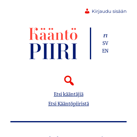
Kirjaudu sisään
FI
SV
EN
Etsi kääntäjiä
Etsi Kääntöpiiristä