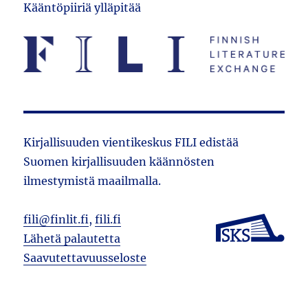
Kääntöpiiriä ylläpitää
Kirjallisuuden vientikeskus FILI edistää
Suomen kirjallisuuden käännösten
ilmestymistä maailmalla.
fili@finlit.fi
,
fili.fi
Lähetä palautetta
Saavutettavuusseloste