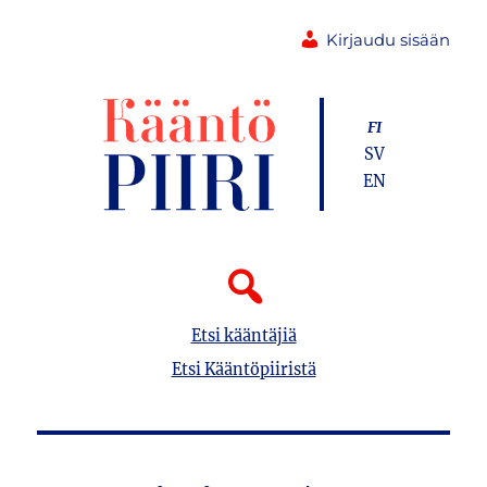
Kirjaudu sisään
FI
SV
EN
Etsi kääntäjiä
Etsi Kääntöpiiristä