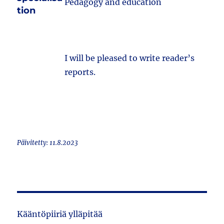
Pedagogy and education
tion
I will be pleased to write reader’s
reports.
Päivitetty: 11.8.2023
Kääntöpiiriä ylläpitää